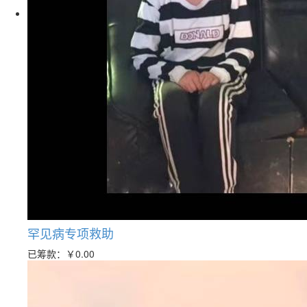
罕见病专项救助
已筹款：
￥0.00