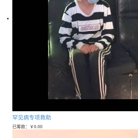
罕见病专项救助
已筹款：
￥0.00