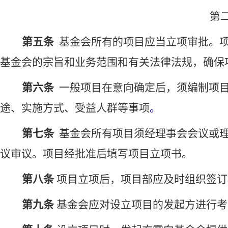
第
第五条
基金会所有的项目应当立项审批。
基金会的宗旨和
业务范围和有关法律法规，确保
第六条
一般项目在意向确定后
，须
编制项
途、实施方式、受益人群
等
事项
。
第七条
基金会
所有项目
须
经
理事会会议或
议
审议
。项目经批准后填写项目立项书。
第
八
条
项目立项后，项目部应及时组织签订
第
九
条
基金会
应
对设立
项目的发起方
进行考