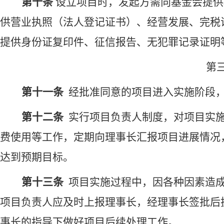
第
十
条
设立
项目
时，发起方需向基金会
提供
供
营业执照（
法人登记证
书
）、
经营发展
、
完税
提供身份证复印件
、征信报告、无犯罪记录证明
第
第
十一
条
经批准同意的项目进入实施阶段
第
十二
条
实行
项目
负责人制度，对项目实
费使用
等工作，定期向理事长汇报项目进展情况
达到预期目标。
第十
三
条
项目实施
过程
中，
因各种因素造
项目负责人应及时上报理事长，经理事长签批后
事长的指导下做好项目后续处理工作。